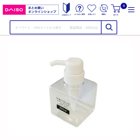
コ
0
ン
テ
ン
取扱商品：32912点
ツ
に
ス
キ
ッ
プ
す
る